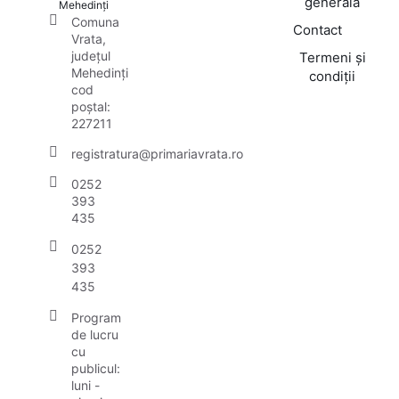
generală
Mehedinți
Comuna
Contact
Vrata,
județul
Termeni și
Mehedinți
condiții
cod
poștal:
227211
registratura@primariavrata.ro
0252
393
435
0252
393
435
Program
de lucru
cu
publicul:
luni -